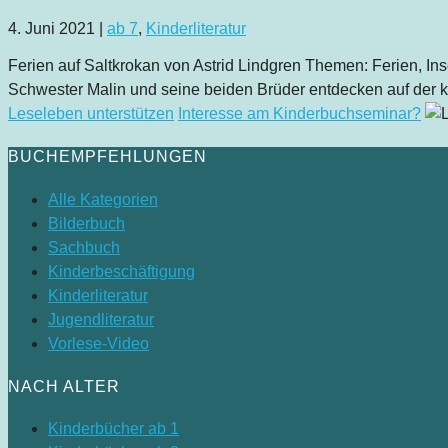
4. Juni 2021
|
ab 7
,
Kinderliteratur
Ferien auf Saltkrokan von Astrid Lindgren Themen: Ferien, In
Schwester Malin und seine beiden Brüder entdecken auf der kle
Leseleben unterstützen
Interesse am Kinderbuchseminar?
BUCHEMPFEHLUNGEN
Alle Kategorien
Bilderbuch
Sachbuch
Kinderbeschäftigung
Kinderliteratur
Jugendliteratur
Vorlese-Video
NACH ALTER
Kinderbücher ab 1