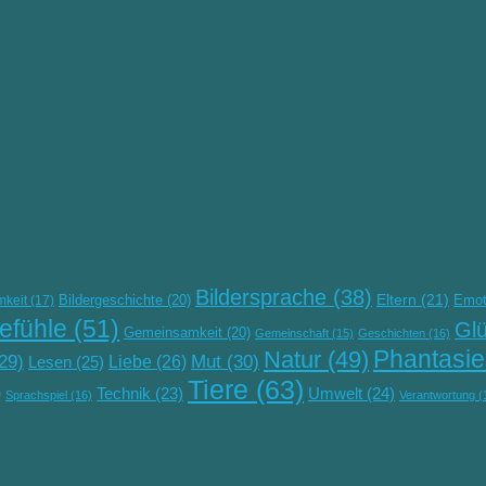
Bildersprache
(38)
Eltern
(21)
Bildergeschichte
(20)
Emot
mkeit
(17)
efühle
(51)
Gl
Gemeinsamkeit
(20)
Gemeinschaft
(15)
Geschichten
(16)
Phantasie
Natur
(49)
Mut
(30)
29)
Lesen
(25)
Liebe
(26)
Tiere
(63)
)
Umwelt
(24)
Technik
(23)
Sprachspiel
(16)
Verantwortung
(