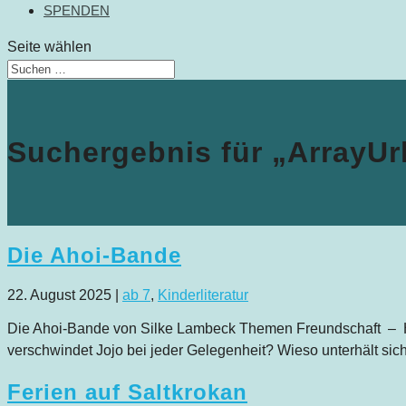
SPENDEN
Seite wählen
Suchergebnis für „ArrayUr
Die Ahoi-Bande
22. August 2025
|
ab 7
,
Kinderliteratur
Die Ahoi-Bande von Silke Lambeck Themen Freundschaft – H
verschwindet Jojo bei jeder Gelegenheit? Wieso unterhält sich
Ferien auf Saltkrokan