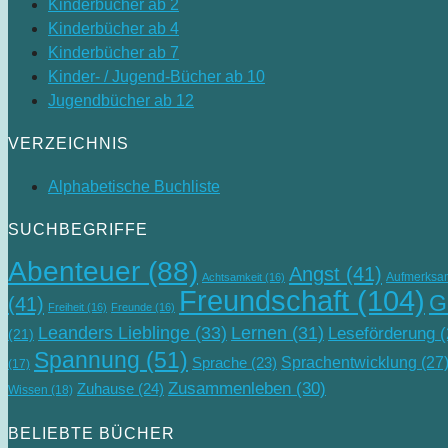
Kinderbücher ab 2
Kinderbücher ab 4
Kinderbücher ab 7
Kinder- / Jugend-Bücher ab 10
Jugendbücher ab 12
VERZEICHNIS
Alphabetische Buchliste
SUCHBEGRIFFE
Abenteuer
(88)
Angst
(41)
Aufmerksa
Achtsamkeit
(16)
Freundschaft
(104)
G
(41)
Freiheit
(16)
Freunde
(16)
Leanders Lieblinge
(33)
Lernen
(31)
Leseförderung
(
(21)
Spannung
(51)
Sprachentwicklung
(27
Sprache
(23)
(17)
Zusammenleben
(30)
Zuhause
(24)
Wissen
(18)
BELIEBTE BÜCHER